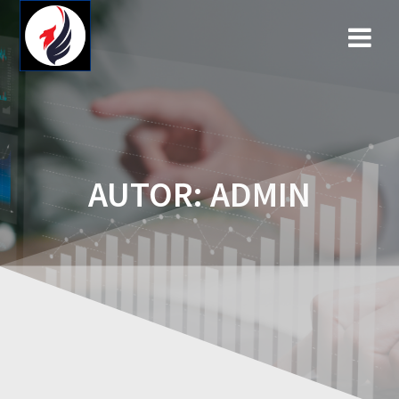
Przejdź
do
treści
AUTOR:
ADMIN