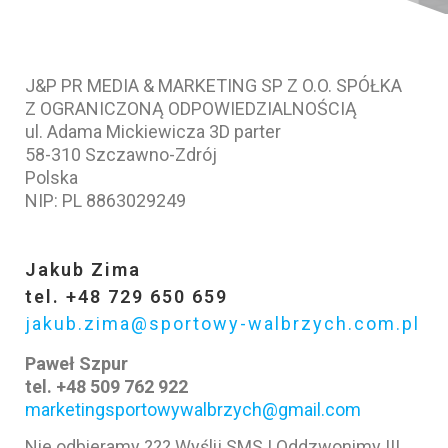
J&P PR MEDIA & MARKETING SP Z O.O. SPÓŁKA
Z OGRANICZONĄ ODPOWIEDZIALNOŚCIĄ
ul. Adama Mickiewicza 3D parter
58-310 Szczawno-Zdrój
Polska
NIP: PL 8863029249
Jakub Zima
tel. +48 729 650 659
jakub.zima@sportowy-walbrzych.com.pl
Paweł Szpur
tel. +48 509 762 922
marketingsportowywalbrzych@gmail.com
Nie odbieramy ??? Wyślij SMS ! Oddzwonimy !!!